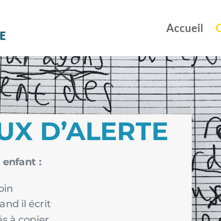
Accueil
UX D’ALERTE
 enfant :
oin
nd il écrit
és à copier